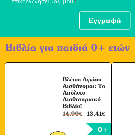
ο
επικοινωνήσει μαζί μου
*
*
δ
ο
Εγγραφή
χ
ή
Βιβλία για παιδιά 0+ ετών
Ό
ρ
ω
ν
Βλέπω Αγγίζω
*
Αισθάνομαι: Το
Απόλυτο
Αισθητηριακό
Βιβλίο!
14,90
€
13,41
€
0+