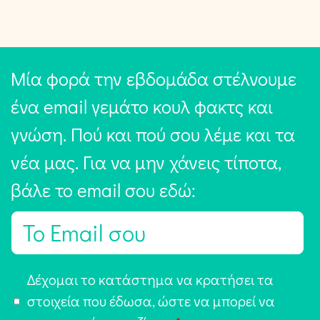
Μία φορά την εβδομάδα στέλνουμε
ένα email γεμάτο κουλ φακτς και
γνώση. Πού και πού σου λέμε και τα
νέα μας. Για να μην χάνεις τίποτα,
βάλε το email σου εδώ:
E
m
a
Α
Δέχομαι το κατάστημα να κρατήσει τα
i
π
στοιχεία που έδωσα, ώστε να μπορεί να
l