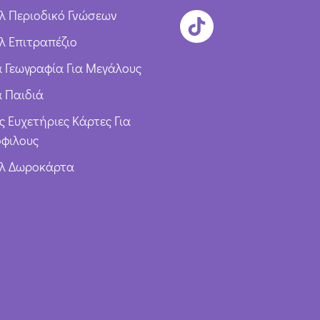
λ Περιοδικό Γνώσεων
λ Επιτραπέζιο
ια Γεωγραφία Για Μεγάλους
α Παιδιά
ς Ευχετήριες Κάρτες Για
φιλους
υλ Δωροκάρτα