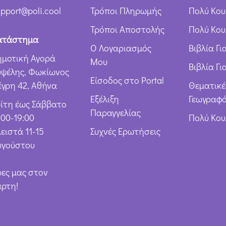
ρ
pport@poli.cool
Τρόποι Πληρωμής
Πολύ Κου
ω
Τρόποι Αποστολής
Πολύ Κου
ν
ατάστημα
Ο Λογαριασμός
Βιβλία Γ
*
ημοτική Αγορά
Μου
Βιβλία Γι
υψέλης, Φωκίωνος
Είσοδος στο Portal
έγρη 42, Αθήνα
Θεματικέ
Εξέλιξη
Γεωγραφό
ρίτη έως Σάββατο
Παραγγελίας
:00-19:00
Πολύ Κο
ειστά 11-15
Συχνές Ερωτήσεις
υγούστου
ρες μας στον
άρτη!