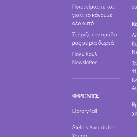
Ποιοι είμαστε και
su
γιατί το κάνουμε
όλο αυτό
Κ
Στήριξε την ομάδα
Δ
μας με μία δωρεά
Κ
Ν
Πολύ Κουλ
Newsletter
Τ
11
Κλ
Α
ΦΡΕΝΤΣ
Β
Library4all
χ
Stelios Awards for
Young