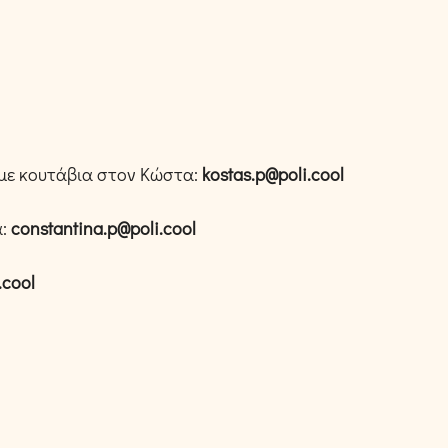
s με κουτάβια στον Κώστα:
kostas.p@poli.cool
α:
constantina.p@poli.cool
.cool