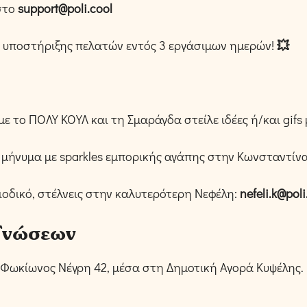
στο
support@poli.cool
 υποστήριξης πελατών εντός 3 εργάσιμων ημερών!
💥
 με το ΠΟΛΥ ΚΟΥΛ και τη Σμαράγδα στείλε ιδέες ή/και gif
ε μήνυμα με sparkles εμπορικής αγάπης στην Κωνσταντίν
οδικό, στέλνεις στην καλυτερότερη Νεφέλη:
nefeli.k@poli
 Γνώσεων
 Φωκίωνος Νέγρη 42, μέσα στη Δημοτική Αγορά Κυψέλης.