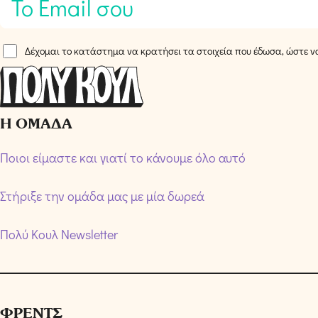
m
a
Α
i
Δέχομαι το κατάστημα να κρατήσει τα στοιχεία που έδωσα, ώστε να
π
l
ο
*
δ
Η ΟΜΑΔΑ
ο
χ
Ποιοι είμαστε και γιατί το κάνουμε όλο αυτό
ή
Ό
Στήριξε την ομάδα μας με μία δωρεά
ρ
ω
Πολύ Κουλ Newsletter
ν
*
ΦΡΕΝΤΣ