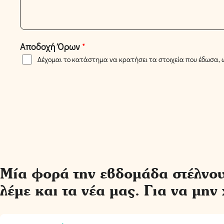
μ
ο
ά
*
σ
Αποδοχή Όρων
*
ο
Δέχομαι το κατάστημα να κρατήσει τα στοιχεία που έδωσα, ώ
υ
Μία φορά την εβδομάδα στέλνου
λέμε και τα νέα μας. Για να μην 
E