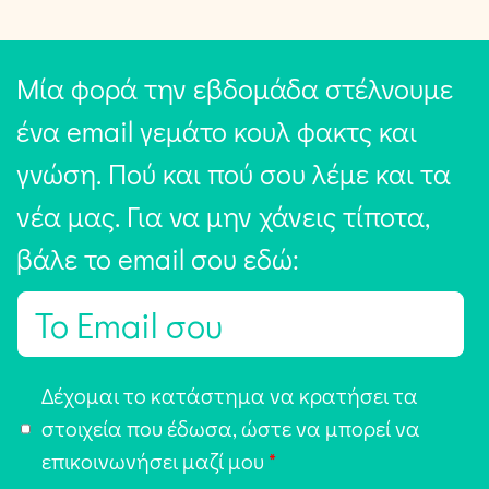
Μία φορά την εβδομάδα στέλνουμε
ένα email γεμάτο κουλ φακτς και
γνώση. Πού και πού σου λέμε και τα
νέα μας. Για να μην χάνεις τίποτα,
βάλε το email σου εδώ:
E
m
a
Α
Δέχομαι το κατάστημα να κρατήσει τα
i
π
στοιχεία που έδωσα, ώστε να μπορεί να
l
ο
επικοινωνήσει μαζί μου
*
*