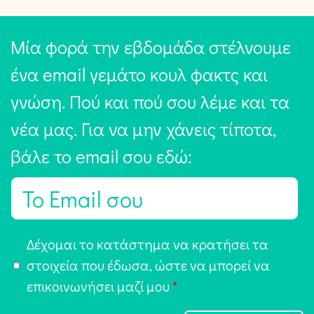
Μία φορά την εβδομάδα στέλνουμε
ένα email γεμάτο κουλ φακτς και
γνώση. Πού και πού σου λέμε και τα
νέα μας. Για να μην χάνεις τίποτα,
βάλε το email σου εδώ:
E
m
a
Α
Δέχομαι το κατάστημα να κρατήσει τα
i
π
στοιχεία που έδωσα, ώστε να μπορεί να
l
ο
επικοινωνήσει μαζί μου
*
*
δ