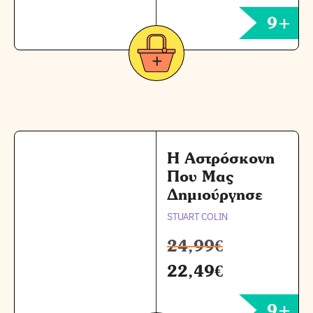
9+
Η Αστρόσκονη
Που Μας
Δημιούργησε
STUART COLIN
24,99
€
22,49
€
9+