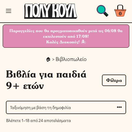
Μετάβαση
Μενού
σε
0
περιεχόμενο
Παραγγελίες που θα πραγματοποιηθούν μετά τις 06/08 θα
εκτελεστούν από 17/08!
Καλές Διακοπές! 🏝
> Βιβλιοπωλείο
Βιβλία για παιδιά
Φίλτρα
9+ ετών
Βλέπετε 1–18 από 24 αποτελέσματα