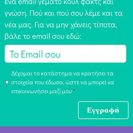
ένα email γεμάτο κουλ φακτς και
γνώση. Πού και πού σου λέμε και τα
νέα μας. Για να μην χάνεις τίποτα,
βάλε το email σου εδώ:
E
m
a
Α
Δέχομαι το κατάστημα να κρατήσει τα
i
π
στοιχεία που έδωσα, ώστε να μπορεί να
l
ο
επικοινωνήσει μαζί μου
*
*
δ
ο
Εγγραφή
χ
ή