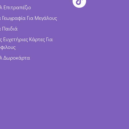
λ Επιτραπέζιο
ια Γεωγραφία Για Μεγάλους
α Παιδιά
ς Ευχετήριες Κάρτες Για
φιλους
υλ Δωροκάρτα