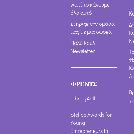
γιατί το κάνουμε
όλο αυτό
Κ
Στήριξε την ομάδα
Δ
μας με μία δωρεά
Κ
Ν
Πολύ Κουλ
Newsletter
Τ
11
Κλ
Α
ΦΡΕΝΤΣ
Β
Library4all
χ
Stelios Awards for
Young
Entrepreneurs in