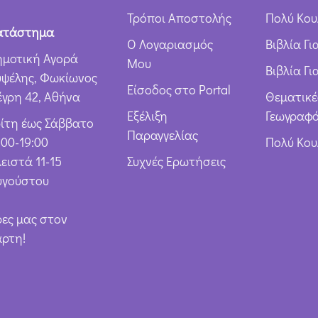
ω
Τρόποι Αποστολής
Πολύ Κου
ν
ατάστημα
Ο Λογαριασμός
Βιβλία Γ
*
ημοτική Αγορά
Μου
Βιβλία Γι
υψέλης, Φωκίωνος
Είσοδος στο Portal
έγρη 42, Αθήνα
Θεματικέ
Εξέλιξη
Γεωγραφό
ρίτη έως Σάββατο
Παραγγελίας
:00-19:00
Πολύ Κο
ειστά 11-15
Συχνές Ερωτήσεις
υγούστου
ρες μας στον
άρτη!