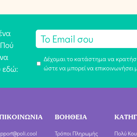
ένα
E
m
 Πού
a
 να
Α
Δέχομαι το κατάστημα να κρατήσε
i
υ εδώ:
π
ώστε να μπορεί να επικοινωνήσει 
l
ο
*
δ
ο
χ
ή
ΠΙΚΟΙΝΩΝΙΑ
ΒΟΗΘΕΙΑ
ΚΑΤΗΓ
Ό
ρ
pport@poli.cool
Τρόποι Πληρωμής
Πολύ Κου