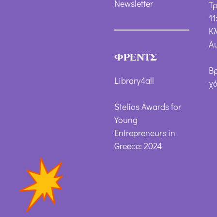
Newsletter
Τ
11
Κλ
Α
ΦΡΕΝΤΣ
Β
Library4all
χ
Stelios Awards for
Young
Entrepreneurs in
Greece: 2024