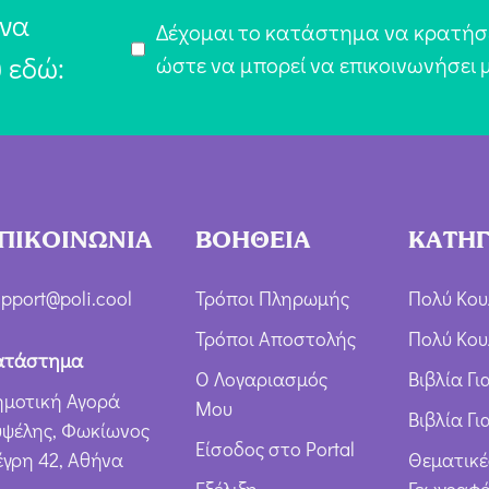
a
 να
Α
Δέχομαι το κατάστημα να κρατήσε
i
υ εδώ:
π
ώστε να μπορεί να επικοινωνήσει 
l
ο
*
δ
ο
χ
ή
ΠΙΚΟΙΝΩΝΙΑ
ΒΟΗΘΕΙΑ
ΚΑΤΗΓ
Ό
ρ
pport@poli.cool
Τρόποι Πληρωμής
Πολύ Κου
ω
Τρόποι Αποστολής
Πολύ Κου
ν
ατάστημα
Ο Λογαριασμός
Βιβλία Γ
*
ημοτική Αγορά
Μου
Βιβλία Γι
υψέλης, Φωκίωνος
Είσοδος στο Portal
έγρη 42, Αθήνα
Θεματικέ