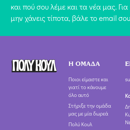
και πού σου λέμε και τα νέα μας. Για
μην χάνεις τίποτα, βάλε το email σο
Η ΟΜΑΔΑ
Ε
Ποιοι είμαστε και
su
γιατί το κάνουμε
όλο αυτό
Κ
Στήριξε την ομάδα
Δ
μας με μία δωρεά
Κ
Ν
Πολύ Κουλ