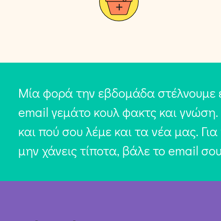
Μία φορά την εβδομάδα στέλνουμε 
email γεμάτο κουλ φακτς και γνώση.
και πού σου λέμε και τα νέα μας. Για
μην χάνεις τίποτα, βάλε το email σο