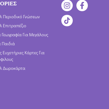
ΟΡΙΕΣ
λ Περιοδικό Γνώσεων
λ Επιτραπέζιο
ια Γεωγραφία Για Μεγάλους
α Παιδιά
ς Ευχετήριες Κάρτες Για
φιλους
υλ Δωροκάρτα