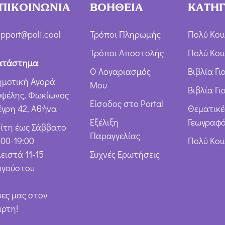
ή
ΠΙΚΟΙΝΩΝΙΑ
ΒΟΗΘΕΙΑ
ΚΑΤΗΓ
Ό
ρ
pport@poli.cool
Τρόποι Πληρωμής
Πολύ Κου
ω
Τρόποι Αποστολής
Πολύ Κου
ν
ατάστημα
Ο Λογαριασμός
Βιβλία Γ
*
ημοτική Αγορά
Μου
Βιβλία Γι
υψέλης, Φωκίωνος
Είσοδος στο Portal
έγρη 42, Αθήνα
Θεματικέ
Εξέλιξη
Γεωγραφό
ρίτη έως Σάββατο
Παραγγελίας
:00-19:00
Πολύ Κο
ειστά 11-15
Συχνές Ερωτήσεις
υγούστου
ρες μας στον
άρτη!