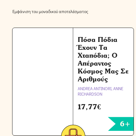
Εμφάνιση του μοναδικού αποτελέσματος
Πόσα Πόδια
Έχουν Τα
Χταπόδια; Ο
Απέραντος
Κόσμος Μας Σε
Αριθμούς
ANDREA ANTINORI, ANNE
RICHARDSON
17,77
€
6+