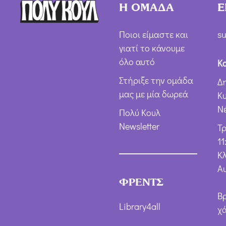
Η ΟΜΑΔΑ
Ε
Ποιοι είμαστε και
su
γιατί το κάνουμε
όλο αυτό
Κ
Στήριξε την ομάδα
Δ
μας με μία δωρεά
Κ
Ν
Πολύ Κουλ
Newsletter
Τ
11
Κλ
Α
ΦΡΕΝΤΣ
Β
Library4all
χ