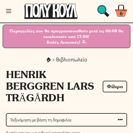
Μετάβαση
Μενού
σε
0
περιεχόμενο
Παραγγελίες που θα πραγματοποιηθούν μετά τις 06/08 θα
εκτελεστούν από 17/08!
Καλές Διακοπές! 🏝
> Βιβλιοπωλείο
HENRIK
BERGGREN LARS
Φίλτρα
TRÄGÅRDH
Εμφάνιση του μοναδικού αποτελέσματος