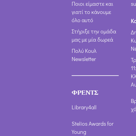
Ποιοι είμαστε και
su
γιατί το κάνουμε
όλο αυτό
Κ
Στήριξε την ομάδα
Δ
μας με μία δωρεά
Κ
Ν
Πολύ Κουλ
Newsletter
Τ
11
Κλ
Α
ΦΡΕΝΤΣ
Β
Library4all
χ
Stelios Awards for
Young