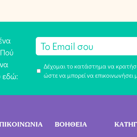
ένα
E
m
 Πού
a
 να
Α
Δέχομαι το κατάστημα να κρατήσε
i
υ εδώ:
π
ώστε να μπορεί να επικοινωνήσει 
l
ο
*
δ
ο
χ
ή
ΠΙΚΟΙΝΩΝΙΑ
ΒΟΗΘΕΙΑ
ΚΑΤΗΓ
Ό