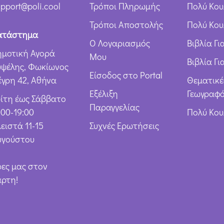
ρ
pport@poli.cool
Τρόποι Πληρωμής
Πολύ Κου
ω
Τρόποι Αποστολής
Πολύ Κου
ν
ατάστημα
Ο Λογαριασμός
Βιβλία Γ
*
ημοτική Αγορά
Μου
Βιβλία Γι
υψέλης, Φωκίωνος
Είσοδος στο Portal
έγρη 42, Αθήνα
Θεματικέ
Εξέλιξη
Γεωγραφό
ρίτη έως Σάββατο
Παραγγελίας
:00-19:00
Πολύ Κο
ειστά 11-15
Συχνές Ερωτήσεις
υγούστου
ρες μας στον
άρτη!