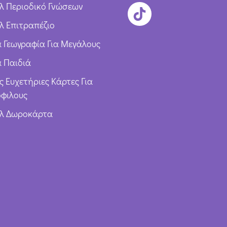
λ Περιοδικό Γνώσεων
λ Επιτραπέζιο
ια Γεωγραφία Για Μεγάλους
α Παιδιά
ς Ευχετήριες Κάρτες Για
φιλους
υλ Δωροκάρτα