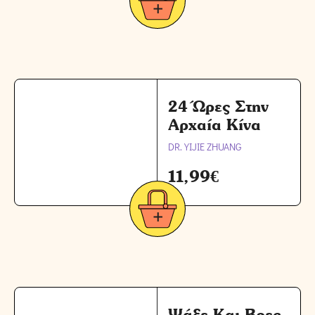
24 Ώρες Στην
Αρχαία Κίνα
DR. YIJIE ZHUANG
11,99
€
Ψάξε Και Βρες