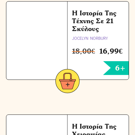
Η Ιστορία Της
Τέχνης Σε 21
Σκύλους
JOCELYN NORBURY
18,00
€
16,99
€
6+
Η Ιστορία Της
Χειραψίας