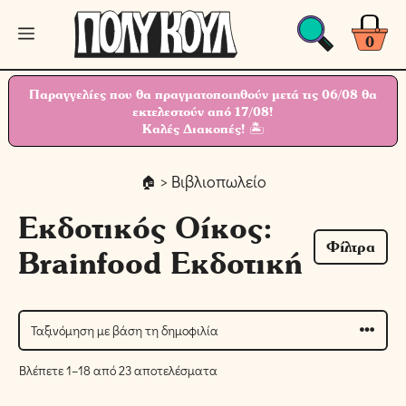
Μετάβαση
Μενού
σε
0
περιεχόμενο
Παραγγελίες που θα πραγματοποιηθούν μετά τις 06/08 θα
εκτελεστούν από 17/08!
Καλές Διακοπές! 🏝
> Βιβλιοπωλείο
Εκδοτικός Οίκος:
Φίλτρα
Brainfood Εκδοτική
Βλέπετε 1–18 από 23 αποτελέσματα