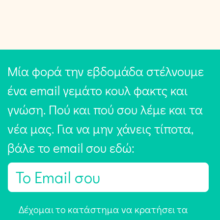
Μία φορά την εβδομάδα στέλνουμε
ένα email γεμάτο κουλ φακτς και
γνώση. Πού και πού σου λέμε και τα
νέα μας. Για να μην χάνεις τίποτα,
βάλε το email σου εδώ:
E
m
a
Α
Δέχομαι το κατάστημα να κρατήσει τα
i