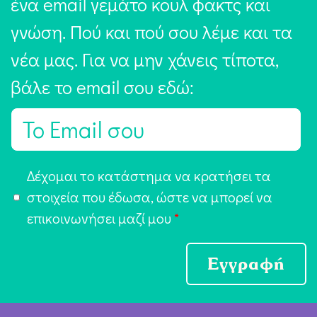
ένα email γεμάτο κουλ φακτς και
γνώση. Πού και πού σου λέμε και τα
νέα μας. Για να μην χάνεις τίποτα,
βάλε το email σου εδώ:
E
m
a
Α
Δέχομαι το κατάστημα να κρατήσει τα
i
π
στοιχεία που έδωσα, ώστε να μπορεί να
l
ο
επικοινωνήσει μαζί μου
*
*
δ
ο
Εγγραφή
χ
ή