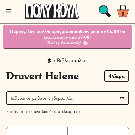
Μετάβαση
Μενού
σε
0
περιεχόμενο
Παραγγελίες που θα πραγματοποιηθούν μετά τις 06/08 θα
εκτελεστούν από 17/08!
Καλές Διακοπές! 🏝
> Βιβλιοπωλείο
Druvert Helene
Φίλτρα
Εμφάνιση του μοναδικού αποτελέσματος