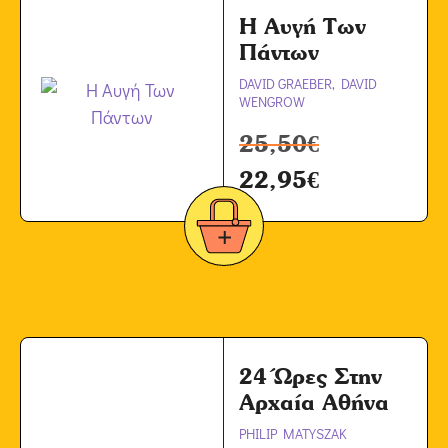
Η Αυγή Των
Πάντων
DAVID GRAEBER, DAVID
WENGROW
25,50
€
22,95
€
24 Ώρες Στην
Αρχαία Αθήνα
PHILIP MATYSZAK