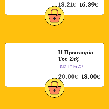
18,21
€
16,39
€
Η Προϊστορία
Του Σεξ
TIMOTHY TAYLOR
20,00
€
18,00
€