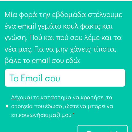
Μία φορά την εβδομάδα στέλνουμε
ένα email γεμάτο κουλ φακτς και
γνώση. Πού και πού σου λέμε και τα
νέα μας. Για να μην χάνεις τίποτα,
βάλε το email σου εδώ:
E
m
a
Α
Δέχομαι το κατάστημα να κρατήσει τα
i
π
στοιχεία που έδωσα, ώστε να μπορεί να
l
ο
επικοινωνήσει μαζί μου
*
*
δ
ο