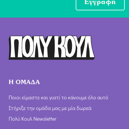
Εγγραφή
χ
ή
Ό
ρ
ω
ν
*
Η ΟΜΑΔΑ
Ποιοι είμαστε και γιατί το κάνουμε όλο αυτό
Στήριξε την ομάδα μας με μία δωρεά
Πολύ Κουλ Newsletter