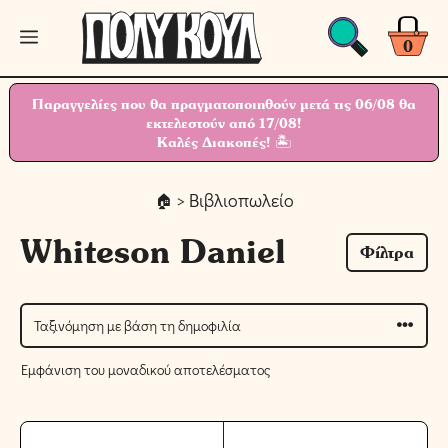
Μετάβαση
Μενού
σε
0
περιεχόμενο
Παραγγελίες που θα πραγματοποιηθούν μετά τις 06/08 θα
εκτελεστούν από 17/08!
Καλές Διακοπές! 🏝
> Βιβλιοπωλείο
Whiteson Daniel
Φίλτρα
Εμφάνιση του μοναδικού αποτελέσματος