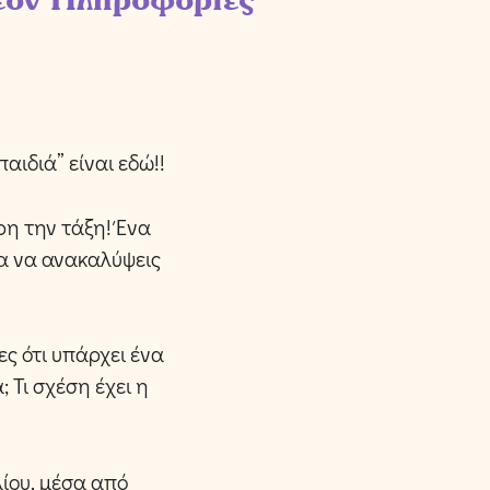
αιδιά” είναι εδώ!!
ηρη την τάξη! Ένα
ια να ανακαλύψεις
ς ότι υπάρχει ένα
 Τι σχέση έχει η
λίου, μέσα από