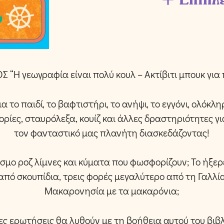
 “Η γεωγραφία είναι πολύ κουλ – Ακτίβιτι μπουκ για π
ια το παιδί, το βαφτιστήρι, το ανήψι, το εγγόνι, ολόκλ
τορίες, σταυρόλεξα, κουίζ και άλλες δραστηριότητες γ
τον φανταστικό μας πλανήτη διασκεδάζοντας!
σμο ροζ λίμνες και κύματα που φωσφορίζουν; Το ήξερε
από σκουπίδια, τρεις φορές μεγαλύτερο από τη Γαλλία;
Μακαρονησία με τα μακαρόνια;
ες ερωτήσεις θα λυθούν με τη βοήθεια αυτού του βιβ