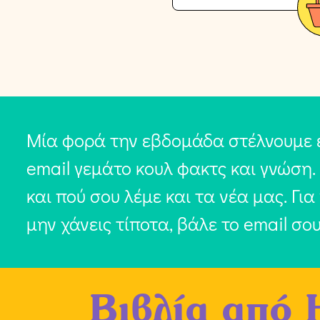
Μία φορά την εβδομάδα στέλνουμε 
email γεμάτο κουλ φακτς και γνώση.
και πού σου λέμε και τα νέα μας. Για
μην χάνεις τίποτα, βάλε το email σο
Βιβλία από