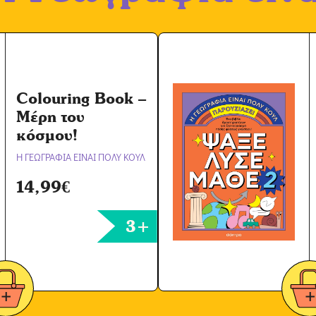
ή
Ό
ρ
ω
ν
Colouring Book –
*
Μέρη του
κόσμου!
Η ΓΕΩΓΡΑΦΙΑ ΕΙΝΑΙ ΠΟΛΥ ΚΟΥΛ
14,99
€
3+