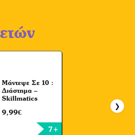
 ετών
Η
Μάντεψε Σε 10 :
Διάστημα –
Skillmatics
Δ
❯
9,99
€
N
7+