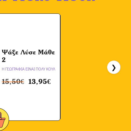
Τ
Ψάξε Λύσε Μάθε
Σ
2
Ε
❯
Η ΓΕΩΓΡΑΦΙΑ ΕΙΝΑΙ ΠΟΛΥ ΚΟΥΛ
Η
15,50
€
13,95
€