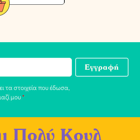
Εγγραφή
ι τα στοιχεία που έδωσα,
μαζί μου
*
αι Πολύ Κουλ