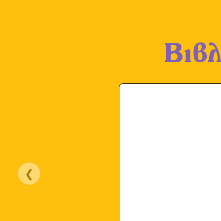
Βιβλ
❮