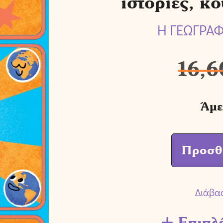
ιστορίες, κ
Η ΓΕΩΓΡΑΦ
16,6
Άμε
Προσθ
Διάβα
Επιπλ