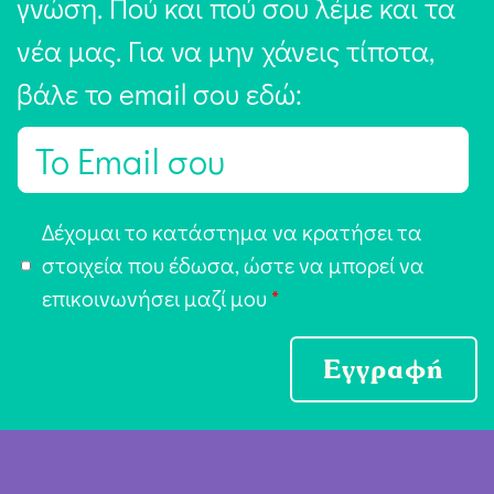
γνώση. Πού και πού σου λέμε και τα
νέα μας. Για να μην χάνεις τίποτα,
βάλε το email σου εδώ:
E
m
a
Α
Δέχομαι το κατάστημα να κρατήσει τα
i
π
στοιχεία που έδωσα, ώστε να μπορεί να
l
ο
επικοινωνήσει μαζί μου
*
*
δ
ο
Εγγραφή
χ
ή
Ό