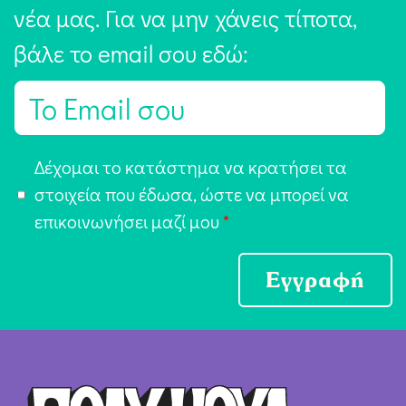
νέα μας. Για να μην χάνεις τίποτα,
βάλε το email σου εδώ:
E
m
a
Α
Δέχομαι το κατάστημα να κρατήσει τα
i
π
στοιχεία που έδωσα, ώστε να μπορεί να
l
ο
επικοινωνήσει μαζί μου
*
*
δ
ο
Εγγραφή
χ
ή
Ό
ρ