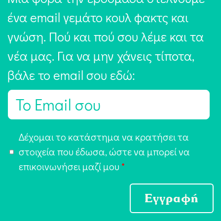
ένα email γεμάτο κουλ φακτς και
γνώση. Πού και πού σου λέμε και τα
νέα μας. Για να μην χάνεις τίποτα,
βάλε το email σου εδώ:
E
m
a
Α
Δέχομαι το κατάστημα να κρατήσει τα
i
π
στοιχεία που έδωσα, ώστε να μπορεί να
l
ο
επικοινωνήσει μαζί μου
*
*
δ
ο
Εγγραφή
χ