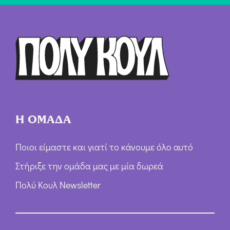
ή
Ό
ρ
ω
ν
*
Η ΟΜΑΔΑ
Ποιοι είμαστε και γιατί το κάνουμε όλο αυτό
Στήριξε την ομάδα μας με μία δωρεά
Πολύ Κουλ Newsletter