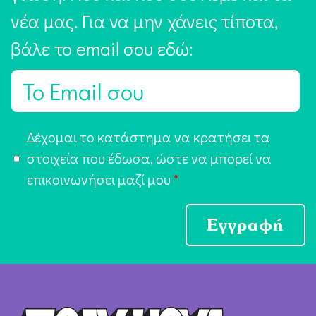
νέα μας. Για να μην χάνεις τίποτα,
βάλε το email σου εδώ:
E
m
a
Α
Δέχομαι το κατάστημα να κρατήσει τα
i
π
στοιχεία που έδωσα, ώστε να μπορεί να
l
ο
επικοινωνήσει μαζί μου
*
*
δ
ο
Εγγραφή
χ
ή
Ό
ρ