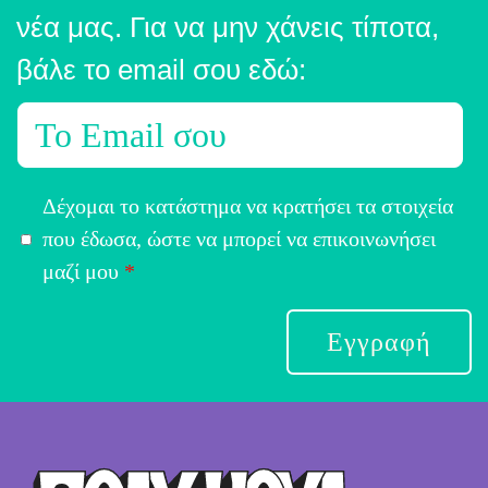
νέα μας. Για να μην χάνεις τίποτα,
βάλε το email σου εδώ:
E
m
a
Α
Δέχομαι το κατάστημα να κρατήσει τα στοιχεία
i
π
που έδωσα, ώστε να μπορεί να επικοινωνήσει
l
ο
μαζί μου
*
*
δ
ο
Εγγραφή
χ
ή
Ό
ρ