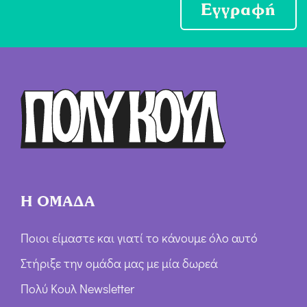
ο
Εγγραφή
χ
ή
Ό
ρ
ω
ν
*
Η ΟΜΑΔΑ
Ποιοι είμαστε και γιατί το κάνουμε όλο αυτό
Στήριξε την ομάδα μας με μία δωρεά
Πολύ Κουλ Newsletter