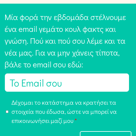
Μία φορά την εβδομάδα στέλνουμε
ένα email γεμάτο κουλ φακτς και
γνώση. Πού και πού σου λέμε και τα
νέα μας. Για να μην χάνεις τίποτα,
βάλε το email σου εδώ:
E
m
a
Α
Δέχομαι το κατάστημα να κρατήσει τα
i
π
στοιχεία που έδωσα, ώστε να μπορεί να
l
ο
επικοινωνήσει μαζί μου
*
*
δ