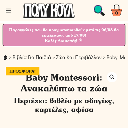
Μετάβαση
Μενού
σε
0
περιεχόμενο
Παραγγελίες που θα πραγματοποιηθούν μετά τις 06/08 θα
εκτελεστούν από 17/08!
Καλές Διακοπές! 🏝
>
Βιβλία Για Παιδιά
>
Ζώα Και Περιβάλλον
> Baby Mon
ΠΡΟΣΦΟΡΆ!
Baby Montessori:
Ανακαλύπτω τα ζώα
Περιέχει: βιβλίο με οδηγίες,
καρτέλες, αφίσα