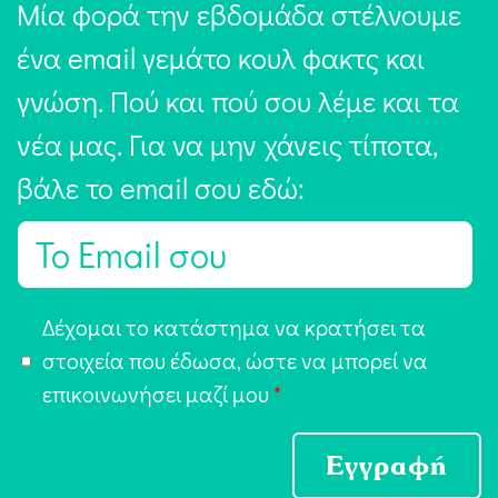
Μία φορά την εβδομάδα στέλνουμε
ένα email γεμάτο κουλ φακτς και
γνώση. Πού και πού σου λέμε και τα
νέα μας. Για να μην χάνεις τίποτα,
βάλε το email σου εδώ:
E
m
a
Α
Δέχομαι το κατάστημα να κρατήσει τα
i
π
στοιχεία που έδωσα, ώστε να μπορεί να
l
ο
επικοινωνήσει μαζί μου
*
*
δ
ο
Εγγραφή
χ