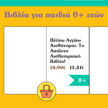
ή
Βιβλία για παιδιά 0+ ετών
Ό
ρ
ω
ν
Βλέπω Αγγίζω
*
Αισθάνομαι: Το
Απόλυτο
Αισθητηριακό
Βιβλίο!
14,90
€
13,41
€
0+