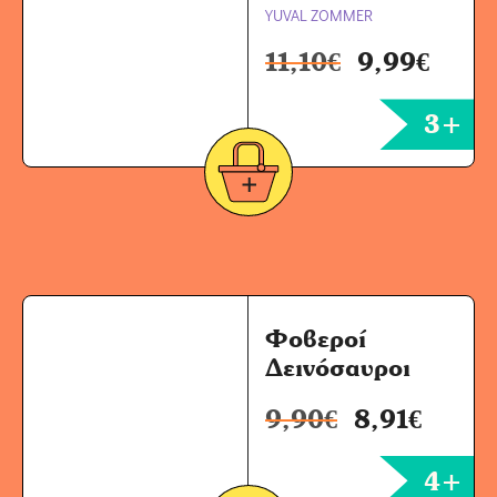
YUVAL ZOMMER
11,10
€
9,99
€
3+
Φοβεροί
Δεινόσαυροι
9,90
€
8,91
€
4+