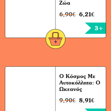
Ζώα
6,90
€
6,21
€
3+
Ο Κόσμος Με
Αυτοκόλλητα: Ο
Ωκεανός
9,90
€
8,91
€