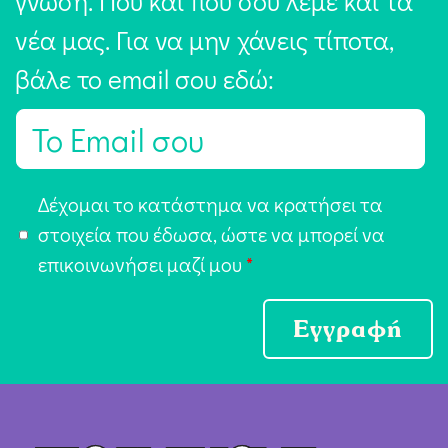
γνώση. Πού και πού σου λέμε και τα
νέα μας. Για να μην χάνεις τίποτα,
βάλε το email σου εδώ:
E
m
a
Α
Δέχομαι το κατάστημα να κρατήσει τα
i
π
στοιχεία που έδωσα, ώστε να μπορεί να
l
ο
επικοινωνήσει μαζί μου
*
*
δ
ο
Εγγραφή
χ
ή
Ό
ρ