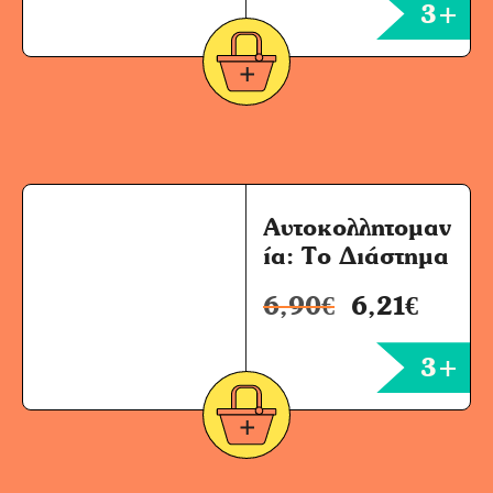
3+
Αυτοκολλητομαν
ία: Το Διάστημα
6,90
€
6,21
€
3+