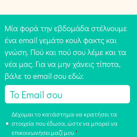
Μία φορά την εβδομάδα στέλνουμε
ένα email γεμάτο κουλ φακτς και
γνώση. Πού και πού σου λέμε και τα
νέα μας. Για να μην χάνεις τίποτα,
βάλε το email σου εδώ:
E
m
a
Α
Δέχομαι το κατάστημα να κρατήσει τα
i
π
στοιχεία που έδωσα, ώστε να μπορεί να
l
ο
επικοινωνήσει μαζί μου
*
*