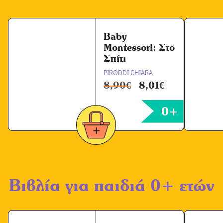
ρ
ω
ν
Baby
Montessori: Στο
*
Σπίτι
PIRODDI CHIARA
8,90
€
8,01
€
0+
Βιβλία για παιδιά 0+ ετών