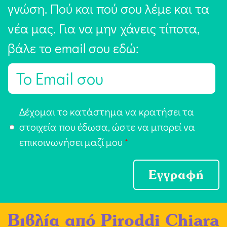
γνώση. Πού και πού σου λέμε και τα
νέα μας. Για να μην χάνεις τίποτα,
βάλε το email σου εδώ:
E
m
a
Α
Δέχομαι το κατάστημα να κρατήσει τα
i
π
στοιχεία που έδωσα, ώστε να μπορεί να
l
ο
επικοινωνήσει μαζί μου
*
*
δ
ο
Εγγραφή
χ
ή
Βιβλία από
Piroddi Chiara
Ό