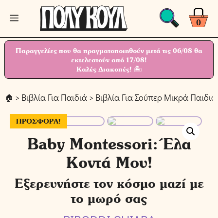
Μετάβαση
Μενού
σε
0
περιεχόμενο
Παραγγελίες που θα πραγματοποιηθούν μετά τις 06/08 θα
εκτελεστούν από 17/08!
Καλές Διακοπές! 🏝
>
Βιβλία Για Παιδιά
>
Βιβλία Για Σούπερ Μικρά Παιδιά
ΠΡΟΣΦΟΡΆ!
Baby Montessori: Έλα
Κοντά Μου!
Εξερευνήστε τον κόσμο μαζί με
το μωρό σας