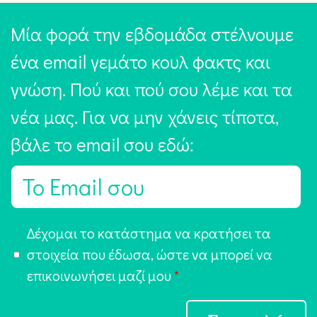
Μία φορά την εβδομάδα στέλνουμε
ένα email γεμάτο κουλ φακτς και
γνώση. Πού και πού σου λέμε και τα
νέα μας. Για να μην χάνεις τίποτα,
βάλε το email σου εδώ:
E
m
a
Α
Δέχομαι το κατάστημα να κρατήσει τα
i
π
στοιχεία που έδωσα, ώστε να μπορεί να
l
ο
επικοινωνήσει μαζί μου
*
*
δ
ο