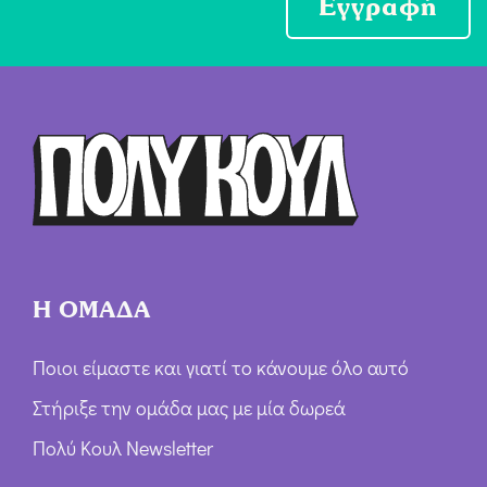
Εγγραφή
χ
ή
Ό
ρ
ω
ν
*
Η ΟΜΑΔΑ
Ποιοι είμαστε και γιατί το κάνουμε όλο αυτό
Στήριξε την ομάδα μας με μία δωρεά
Πολύ Κουλ Newsletter