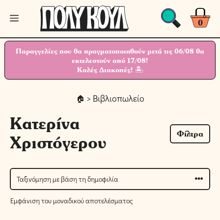
Μετάβαση
Μενού
σε
0
περιεχόμενο
Παραγγελίες που θα πραγματοποιηθούν μετά τις 06/08 θα
εκτελεστούν από 17/08!
Καλές Διακοπές! 🏝
> Βιβλιοπωλείο
Κατερίνα
Φίλτρα
Χριστόγερου
Εμφάνιση του μοναδικού αποτελέσματος