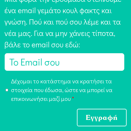
ένα email γεμάτο κουλ φακτς και
γνώση. Πού και πού σου λέμε και τα
νέα μας. Για να μην χάνεις τίποτα,
βάλε το email σου εδώ:
E
m
a
Α
Δέχομαι το κατάστημα να κρατήσει τα
i
π
στοιχεία που έδωσα, ώστε να μπορεί να
l
ο
επικοινωνήσει μαζί μου
*
*
δ
ο
Εγγραφή
χ