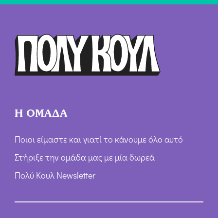
ή
Ό
ρ
ω
ν
*
Η ΟΜΑΔΑ
Ποιοι είμαστε και γιατί το κάνουμε όλο αυτό
Στήριξε την ομάδα μας με μία δωρεά
Πολύ Κουλ Newsletter