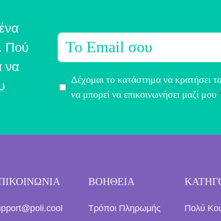
ένα
E
. Πού
m
α να
a
Α
Δέχομαι το κατάστημα να κρατήσει τα
i
υ
π
να μπορεί να επικοινωνήσει μαζί μου
l
ο
*
δ
ο
χ
ή
ΠΙΚΟΙΝΩΝΙΑ
ΒΟΗΘΕΙΑ
ΚΑΤΗΓ
Ό
ρ
upport@poli.cool
Τρόποι Πληρωμής
Πολύ Κο
ω