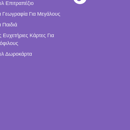
λ Επιτραπέζιο
ια Γεωγραφία Για Μεγάλους
α Παιδιά
ς Ευχετήριες Κάρτες Για
όφιλους
υλ Δωροκάρτα