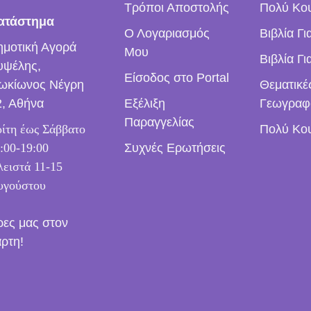
ν
Τρόποι Αποστολής
Πολύ Κου
ατάστημα
*
Ο Λογαριασμός
Βιβλία Γ
ημοτική Αγορά
Μου
Βιβλία Γι
υψέλης,
Είσοδος στο Portal
ωκίωνος Νέγρη
Θεματικέ
2, Αθήνα
Εξέλιξη
Γεωγραφ
Παραγγελίας
ίτη έως Σάββατο
Πολύ Κο
:00-19:00
Συχνές Ερωτήσεις
ειστά 11-15
υγούστου
ρες μας στον
άρτη!