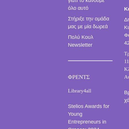
γιατί το κάνουμε
όλο αυτό
Κ
Στήριξε την ομάδα
Δ
μας με μία δωρεά
Κ
Φ
Πολύ Κουλ
4
Newsletter
Τρ
11
Κλ
ΦΡΕΝΤΣ
Α
Library4all
Β
χ
Stelios Awards for
Young
Entrepreneurs in