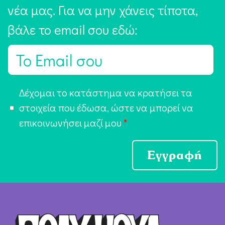
νέα μας. Για να μην χάνεις τίποτα,
βάλε το email σου εδώ:
E
m
a
Α
Δέχομαι το κατάστημα να κρατήσει τα
i
π
στοιχεία που έδωσα, ώστε να μπορεί να
l
ο
επικοινωνήσει μαζί μου
*
*
δ
ο
Εγγραφή
χ
ή
Ό
ρ