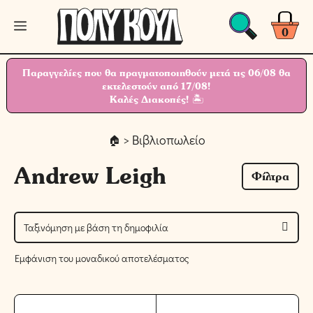
Μετάβαση
Μενού
σε
0
περιεχόμενο
Παραγγελίες που θα πραγματοποιηθούν μετά τις 06/08 θα
εκτελεστούν από 17/08!
Καλές Διακοπές! 🏝
> Βιβλιοπωλείο
Andrew Leigh
Φίλτρα
Εμφάνιση του μοναδικού αποτελέσματος