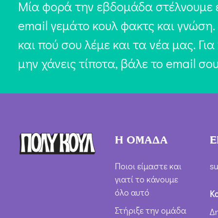
Μία φορά την εβδομάδα στέλνουμε 
email γεμάτο κουλ φακτς και γνώση.
και πού σου λέμε και τα νέα μας. Για
μην χάνεις τίποτα, βάλε το email σο
Η ΟΜΑΔΑ
Ε
Ποιοι είμαστε και
su
γιατί το κάνουμε
όλο αυτό
Κ
Στήριξε την ομάδα
Δ