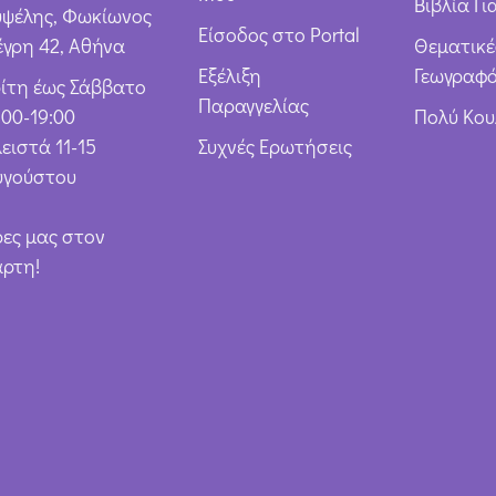
Βιβλία Γι
υψέλης, Φωκίωνος
Είσοδος στο Portal
έγρη 42, Αθήνα
Θεματικέ
Εξέλιξη
Γεωγραφό
ρίτη έως Σάββατο
Παραγγελίας
:00-19:00
Πολύ Κο
ειστά 11-15
Συχνές Ερωτήσεις
υγούστου
ρες μας στον
άρτη!