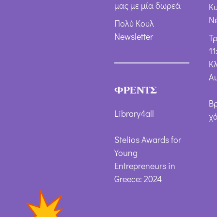
μας με μία δωρεά
Κ
Ν
Πολύ Κουλ
Newsletter
Τ
11
Κλ
Α
ΦΡΕΝΤΣ
Β
Library4all
χ
Stelios Awards for
Young
Entrepreneurs in
Greece: 2024