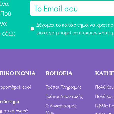
ένα
E
m
 Πού
a
 να
Α
Δέχομαι το κατάστημα να κρατήσε
i
υ εδώ:
π
ώστε να μπορεί να επικοινωνήσει 
l
ο
*
δ
ο
χ
ή
ΠΙΚΟΙΝΩΝΙΑ
ΒΟΗΘΕΙΑ
ΚΑΤΗΓ
Ό
ρ
pport@poli.cool
Τρόποι Πληρωμής
Πολύ Κου
ω
Τρόποι Αποστολής
Πολύ Κου
ν
ατάστημα
Ο Λογαριασμός
Βιβλία Γ
*
ημοτική Αγορά
Μου