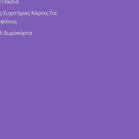
α Παιδιά
ς Ευχετήριες Κάρτες Για
φιλους
υλ Δωροκάρτα