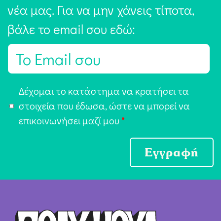
νέα μας. Για να μην χάνεις τίποτα,
βάλε το email σου εδώ:
E
m
a
Α
Δέχομαι το κατάστημα να κρατήσει τα
i
π
στοιχεία που έδωσα, ώστε να μπορεί να
l
ο
επικοινωνήσει μαζί μου
*
*
δ
ο
Εγγραφή
χ
ή
Ό
ρ