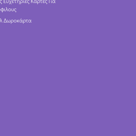
ς Ευχετήριες Κάρτες Για
φιλους
υλ Δωροκάρτα