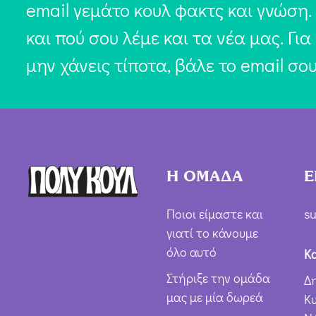
email γεμάτο κουλ φακτς και γνώση.
και πού σου λέμε και τα νέα μας. Για
μην χάνεις τίποτα, βάλε το email σο
Η ΟΜΑΔΑ
Ε
Ποιοι είμαστε και
su
γιατί το κάνουμε
όλο αυτό
Κ
Στήριξε την ομάδα
Δ
μας με μία δωρεά
Κ