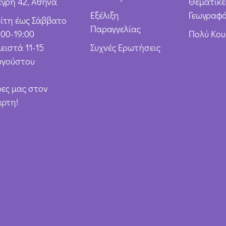
έγρη 42, Αθήνα
Θεματικέ
Εξέλιξη
Γεωγραφό
ρίτη έως Σάββατο
Παραγγελίας
:00-19:00
Πολύ Κο
ειστά 11-15
Συχνές Ερωτήσεις
υγούστου
ρες μας στον
άρτη!