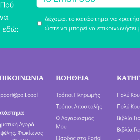
m
 Πού
a
 να
Α
Δέχομαι το κατάστημα να κρατήσε
i
υ εδώ:
π
ώστε να μπορεί να επικοινωνήσει 
l
ο
*
δ
ο
χ
ή
ΠΙΚΟΙΝΩΝΙΑ
ΒΟΗΘΕΙΑ
ΚΑΤΗΓ
Ό
ρ
pport@poli.cool
Τρόποι Πληρωμής
Πολύ Κου
ω
Τρόποι Αποστολής
Πολύ Κου
ν
ατάστημα
Ο Λογαριασμός
Βιβλία Γ
*
ημοτική Αγορά
Μου
Βιβλία Γι
υψέλης, Φωκίωνος
Είσοδος στο Portal