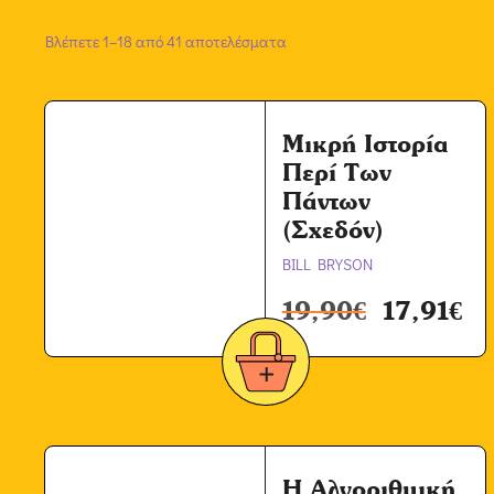
Βλέπετε 1–18 από 41 αποτελέσματα
Μικρή Ιστορία
Περί Των
Πάντων
(Σχεδόν)
BILL BRYSON
19,90
€
17,91
€
Η Αλγοριθμική