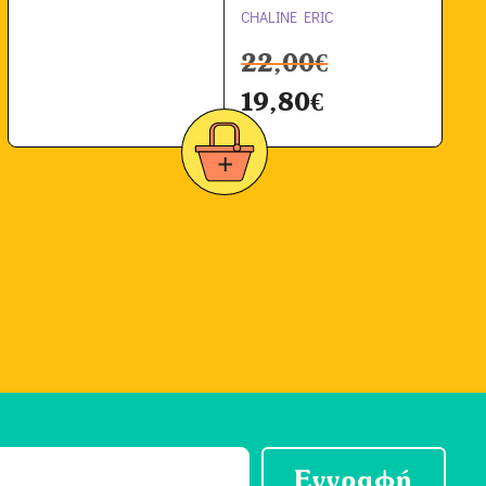
CHALINE ERIC
22,00
€
19,80
€
Εγγραφή