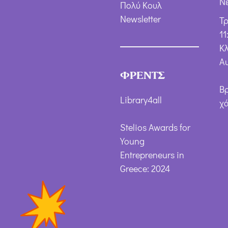
Ν
Πολύ Κουλ
Newsletter
Τ
11
Κλ
Α
ΦΡΕΝΤΣ
Β
Library4all
χ
Stelios Awards for
Young
Entrepreneurs in
Greece: 2024