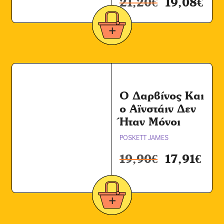
21,20
€
19,08
€
Ο Δαρβίνος Και
ο Αϊνστάιν Δεν
Ήταν Μόνοι
POSKETT JAMES
19,90
€
17,91
€