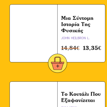
Μια Σύντομη
Ιστορία Της
Φυσικής
JOHN HEILBRON L.
14,84
€
13,35
€
Το Κουτάλι Που
Εξαφανίζεται