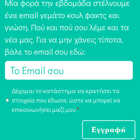
Μία φορά την εβδομάδα στέλνουμε
ένα email γεμάτο κουλ φακτς και
γνώση. Πού και πού σου λέμε και τα
νέα μας. Για να μην χάνεις τίποτα,
βάλε το email σου εδώ:
E
m
a
Α
Δέχομαι το κατάστημα να κρατήσει τα
i
π
στοιχεία που έδωσα, ώστε να μπορεί να
l
ο
επικοινωνήσει μαζί μου
*
*
δ
ο
Εγγραφή
χ