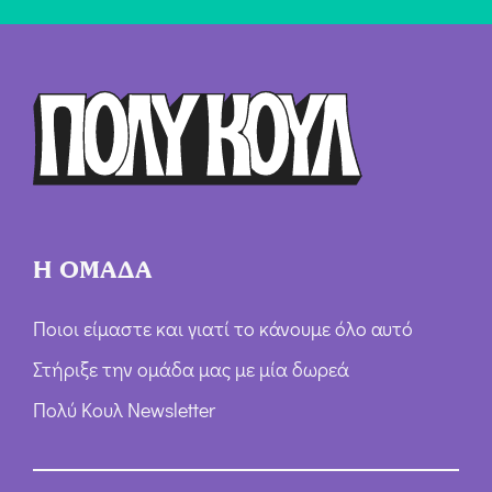
ή
Ό
ρ
ω
ν
*
Η ΟΜΑΔΑ
Ποιοι είμαστε και γιατί το κάνουμε όλο αυτό
Στήριξε την ομάδα μας με μία δωρεά
Πολύ Κουλ Newsletter