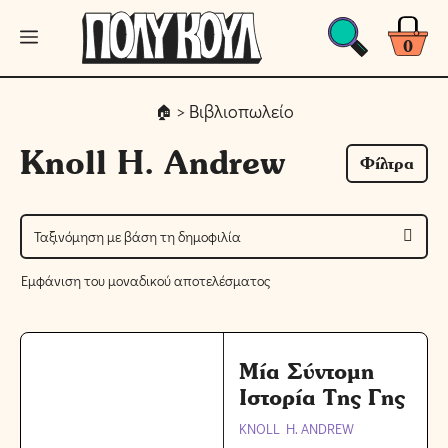
Μετάβαση
Μενού
σε
0
περιεχόμενο
> Βιβλιοπωλείο
Knoll H. Andrew
Φίλτρα
Εμφάνιση του μοναδικού αποτελέσματος
Μία Σύντομη
Ιστορία Της Γης
KNOLL H. ANDREW