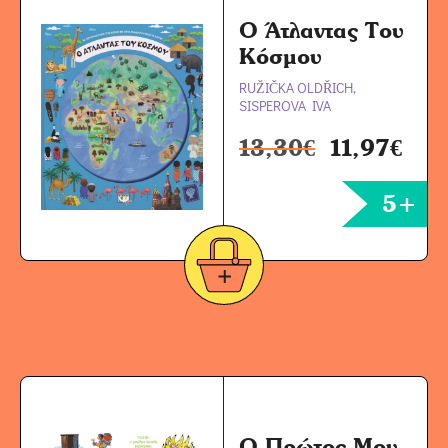
Ο Άτλαντας Του
Κόσμου
RUŽIČKA OLDŘICH,
SISPEROVA IVA
13,30
€
11,97
€
5+
Ο Πρώτος Μου