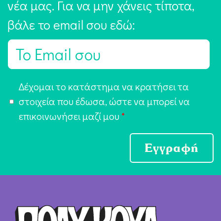
νέα μας. Για να μην χάνεις τίποτα,
βάλε το email σου εδώ:
E
m
a
Α
Δέχομαι το κατάστημα να κρατήσει τα
i
π
στοιχεία που έδωσα, ώστε να μπορεί να
l
ο
επικοινωνήσει μαζί μου
*
*
δ
ο
Εγγραφή
χ
ή
Ό
ρ
ω