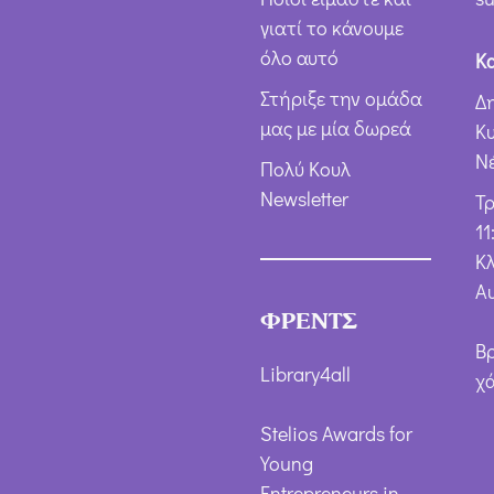
γιατί το κάνουμε
όλο αυτό
Κ
Στήριξε την ομάδα
Δ
μας με μία δωρεά
Κ
Ν
Πολύ Κουλ
Newsletter
Τ
11
Κλ
Α
ΦΡΕΝΤΣ
Β
Library4all
χ
Stelios Awards for
Young
Entrepreneurs in