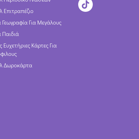
λ Επιτραπέζιο
ια Γεωγραφία Για Μεγάλους
α Παιδιά
ς Ευχετήριες Κάρτες Για
φιλους
υλ Δωροκάρτα