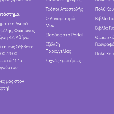
ω
Τρόποι Αποστολής
Πολύ Κου
ν
ατάστημα
Ο Λογαριασμός
Βιβλία Γ
*
ημοτική Αγορά
Μου
Βιβλία Γι
υψέλης, Φωκίωνος
Είσοδος στο Portal
έγρη 42, Αθήνα
Θεματικέ
Εξέλιξη
Γεωγραφό
ρίτη έως Σάββατο
Παραγγελίας
:00-19:00
Πολύ Κο
ειστά 11-15
Συχνές Ερωτήσεις
υγούστου
ρες μας στον
άρτη!