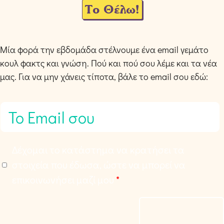
Το Θέλω!
Μία φορά την εβδομάδα στέλνουμε ένα email γεμάτο
κουλ φακτς και γνώση. Πού και πού σου λέμε και τα νέα
μας. Για να μην χάνεις τίποτα, βάλε το email σου εδώ:
E
m
a
Α
Δέχομαι το κατάστημα να κρατήσει τα
i
π
στοιχεία που έδωσα, ώστε να μπορεί να
l
ο
επικοινωνήσει μαζί μου
*
*
δ
ο
Εγγραφή