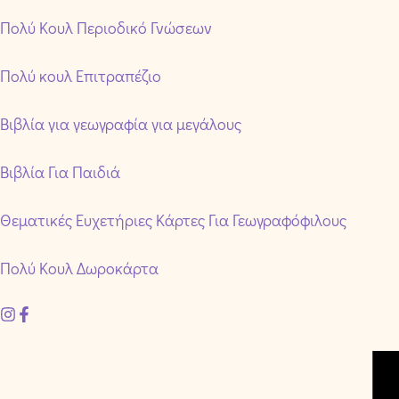
Πολύ Κουλ Περιοδικό Γνώσεων
Πολύ κουλ Επιτραπέζιο
Βιβλία για γεωγραφία για μεγάλους
Βιβλία Για Παιδιά
Θεματικές Ευχετήριες Κάρτες Για Γεωγραφόφιλους
Πολύ Κουλ Δωροκάρτα