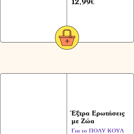
12,99
€
Έξτρα Ερωτήσεις
με Ζώα
Για το ΠΟΛΥ ΚΟΥΛ