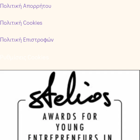
Πολιτική Απορρήτου
Πολιτική Cookies
Πολιτική Επιστροφών
Ρυθμίσεις Cookies