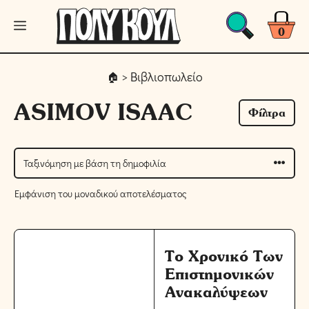
Μετάβαση
Μενού
σε
0
περιεχόμενο
> Βιβλιοπωλείο
ASIMOV ISAAC
Φίλτρα
Εμφάνιση του μοναδικού αποτελέσματος
Το Χρονικό Των
Επιστημονικών
Ανακαλύψεων