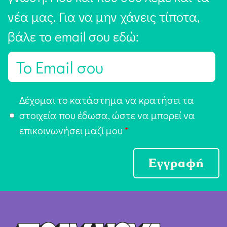
νέα μας. Για να μην χάνεις τίποτα,
βάλε το email σου εδώ:
E
m
a
Α
Δέχομαι το κατάστημα να κρατήσει τα
i
π
στοιχεία που έδωσα, ώστε να μπορεί να
l
ο
επικοινωνήσει μαζί μου
*
*
δ
ο
Εγγραφή
χ
ή
Ό
ρ