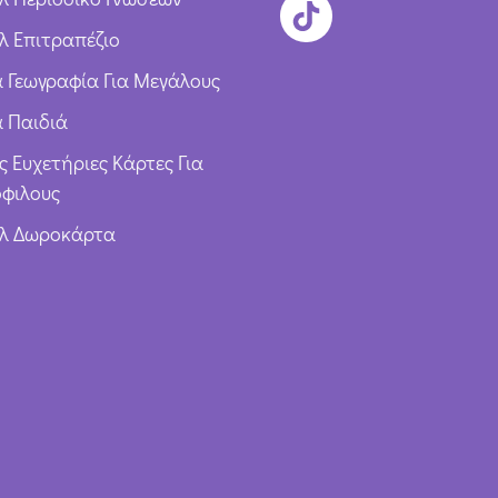
λ Επιτραπέζιο
ια Γεωγραφία Για Μεγάλους
α Παιδιά
ς Ευχετήριες Κάρτες Για
φιλους
υλ Δωροκάρτα