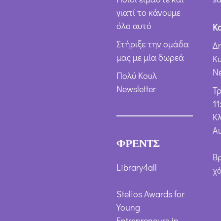
γιατί το κάνουμε
όλο αυτό
Κ
Στήριξε την ομάδα
Δ
μας με μία δωρεά
Κ
Ν
Πολύ Κουλ
Newsletter
Τ
11
Κλ
Α
ΦΡΕΝΤΣ
Β
Library4all
χ
Stelios Awards for
Young
Entrepreneurs in