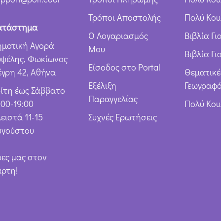
ω
Τρόποι Αποστολής
Πολύ Κου
ν
ατάστημα
Ο Λογαριασμός
Βιβλία Γ
*
ημοτική Αγορά
Μου
Βιβλία Γι
υψέλης, Φωκίωνος
Είσοδος στο Portal
έγρη 42, Αθήνα
Θεματικέ
Εξέλιξη
Γεωγραφό
ρίτη έως Σάββατο
Παραγγελίας
:00-19:00
Πολύ Κο
ειστά 11-15
Συχνές Ερωτήσεις
υγούστου
ρες μας στον
άρτη!