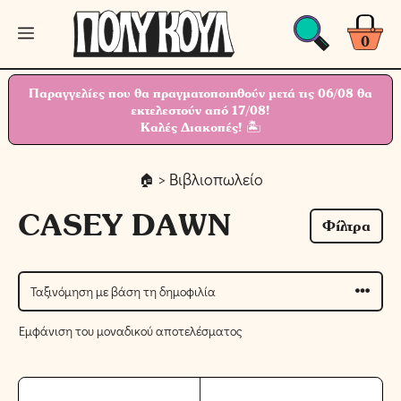
Μετάβαση
Μενού
σε
0
περιεχόμενο
Παραγγελίες που θα πραγματοποιηθούν μετά τις 06/08 θα
εκτελεστούν από 17/08!
Καλές Διακοπές! 🏝
> Βιβλιοπωλείο
CASEY DAWN
Φίλτρα
Εμφάνιση του μοναδικού αποτελέσματος