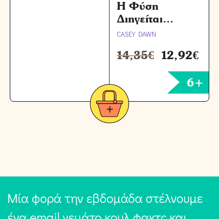
Η Φύση
Διηγείται…
CASEY DAWN
14,35
€
12,92
€
6+
Μία φορά την εβδομάδα στέλνουμε
ένα email γεμάτο κουλ φακτς και