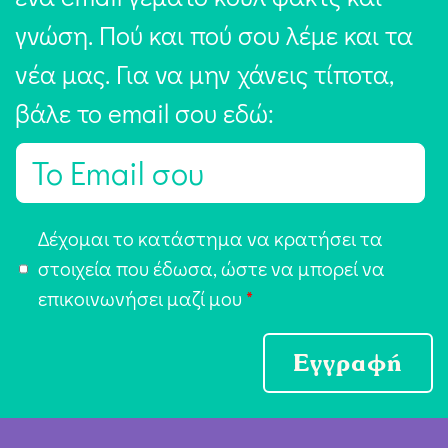
γνώση. Πού και πού σου λέμε και τα
νέα μας. Για να μην χάνεις τίποτα,
βάλε το email σου εδώ:
E
m
a
Α
Δέχομαι το κατάστημα να κρατήσει τα
i
π
στοιχεία που έδωσα, ώστε να μπορεί να
l
ο
επικοινωνήσει μαζί μου
*
*
δ
ο
Εγγραφή
χ
ή
Ό