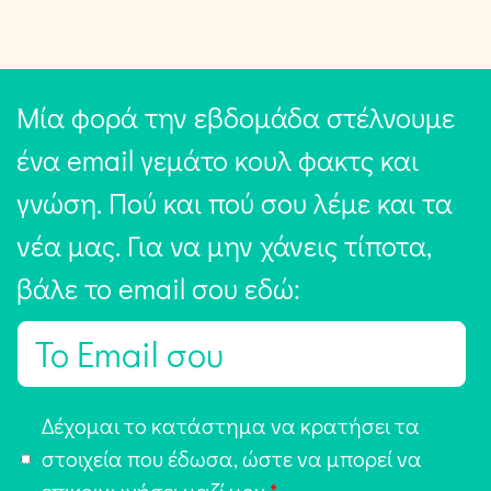
Μία φορά την εβδομάδα στέλνουμε
ένα email γεμάτο κουλ φακτς και
γνώση. Πού και πού σου λέμε και τα
νέα μας. Για να μην χάνεις τίποτα,
βάλε το email σου εδώ:
E
m
a
Α
Δέχομαι το κατάστημα να κρατήσει τα
i
π
στοιχεία που έδωσα, ώστε να μπορεί να
l
ο
επικοινωνήσει μαζί μου
*