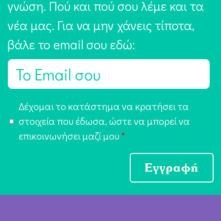
γνώση. Πού και πού σου λέμε και τα
νέα μας. Για να μην χάνεις τίποτα,
βάλε το email σου εδώ:
E
m
a
Α
Δέχομαι το κατάστημα να κρατήσει τα
i
π
στοιχεία που έδωσα, ώστε να μπορεί να
l
ο
επικοινωνήσει μαζί μου
*
*
δ
ο
Εγγραφή
χ
ή
Ό