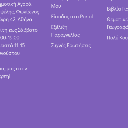
*
ημοτική Αγορά
Μου
Βιβλία Γι
υψέλης, Φωκίωνος
Είσοδος στο Portal
έγρη 42, Αθήνα
Θεματικέ
Εξέλιξη
Γεωγραφό
ρίτη έως Σάββατο
Παραγγελίας
:00-19:00
Πολύ Κο
ειστά 11-15
Συχνές Ερωτήσεις
υγούστου
ρες μας στον
άρτη!