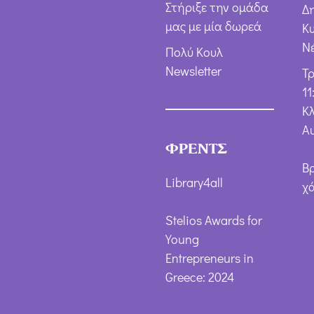
Στήριξε την ομάδα
Δ
μας με μία δωρεά
Κ
Ν
Πολύ Κουλ
Newsletter
Τ
11
Κλ
Α
ΦΡΕΝΤΣ
Β
Library4all
χ
Stelios Awards for
Young
Entrepreneurs in
Greece: 2024