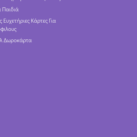
α Παιδιά
ς Ευχετήριες Κάρτες Για
φιλους
υλ Δωροκάρτα