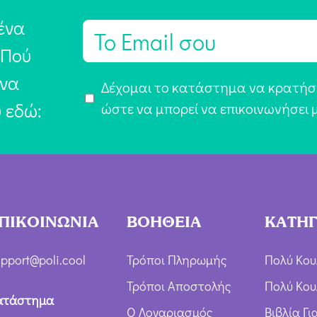
ένα
E
m
 Πού
a
 να
Α
Δέχομαι το κατάστημα να κρατήσε
i
υ εδώ:
π
ώστε να μπορεί να επικοινωνήσει 
l
ο
*
δ
ο
χ
ή
ΠΙΚΟΙΝΩΝΙΑ
ΒΟΗΘΕΙΑ
ΚΑΤΗΓ
Ό
ρ
pport@poli.cool
Τρόποι Πληρωμής
Πολύ Κου
ω
Τρόποι Αποστολής
Πολύ Κου
ν
ατάστημα
Ο Λογαριασμός
Βιβλία Γ