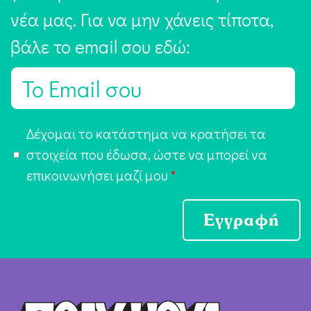
νέα μας. Για να μην χάνεις τίποτα,
βάλε το email σου εδώ:
E
m
a
Α
Δέχομαι το κατάστημα να κρατήσει τα
i
π
στοιχεία που έδωσα, ώστε να μπορεί να
l
ο
επικοινωνήσει μαζί μου
*
*
δ
ο
Εγγραφή
χ
ή
Ό
ρ