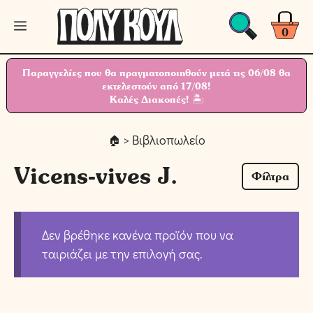
Μετάβαση
Μενού
σε
0
περιεχόμενο
Παραγγελίες που θα πραγματοποιηθούν μετά τις 06/08 θα
εκτελεστούν από 17/08!
Καλές Διακοπές! 🏝
> Βιβλιοπωλείο
Vicens-vives J.
Φίλτρα
Δεν βρέθηκε κανένα προϊόν που να
ταιριάζει με την επιλογή σας.