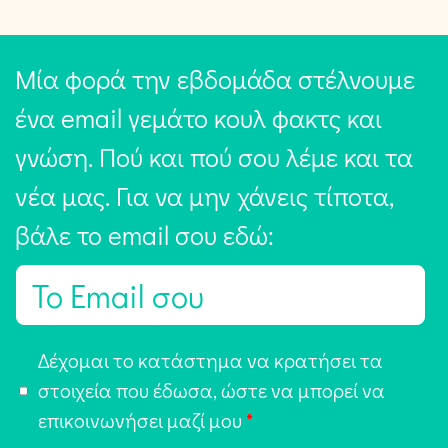
Μία φορά την εβδομάδα στέλνουμε
ένα email γεμάτο κουλ φακτς και
γνώση. Πού και πού σου λέμε και τα
νέα μας. Για να μην χάνεις τίποτα,
βάλε το email σου εδώ:
E
m
a
Α
Δέχομαι το κατάστημα να κρατήσει τα
i
π
στοιχεία που έδωσα, ώστε να μπορεί να
l
ο
επικοινωνήσει μαζί μου
*
*