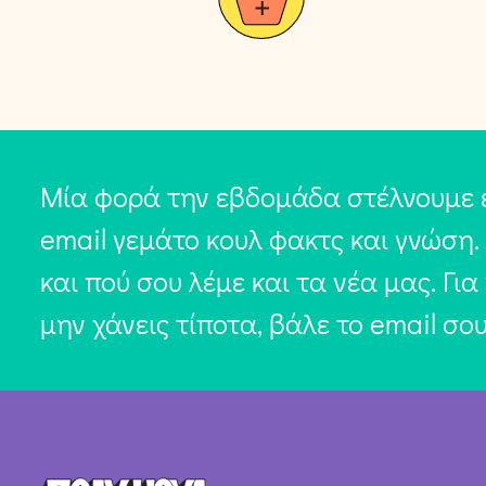
Μία φορά την εβδομάδα στέλνουμε 
email γεμάτο κουλ φακτς και γνώση.
και πού σου λέμε και τα νέα μας. Για
μην χάνεις τίποτα, βάλε το email σο