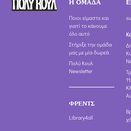
Η ΟΜΑΔΑ
Ε
Ποιοι είμαστε και
su
γιατί το κάνουμε
όλο αυτό
Κ
Στήριξε την ομάδα
Δ
μας με μία δωρεά
Κ
Ν
Πολύ Κουλ
Newsletter
Τ
11
Κλ
Α
ΦΡΕΝΤΣ
Β
Library4all
χ