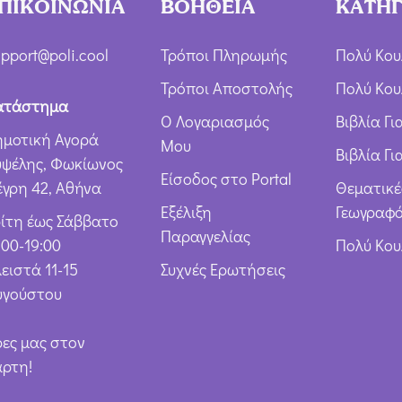
ΠΙΚΟΙΝΩΝΙΑ
ΒΟΗΘΕΙΑ
ΚΑΤΗΓ
Ό
ρ
pport@poli.cool
Τρόποι Πληρωμής
Πολύ Κου
ω
Τρόποι Αποστολής
Πολύ Κου
ν
ατάστημα
Ο Λογαριασμός
Βιβλία Γ
*
ημοτική Αγορά
Μου
Βιβλία Γι
υψέλης, Φωκίωνος
Είσοδος στο Portal
έγρη 42, Αθήνα
Θεματικέ
Εξέλιξη
Γεωγραφό
ρίτη έως Σάββατο
Παραγγελίας
:00-19:00
Πολύ Κο
ειστά 11-15
Συχνές Ερωτήσεις
υγούστου
ρες μας στον
άρτη!