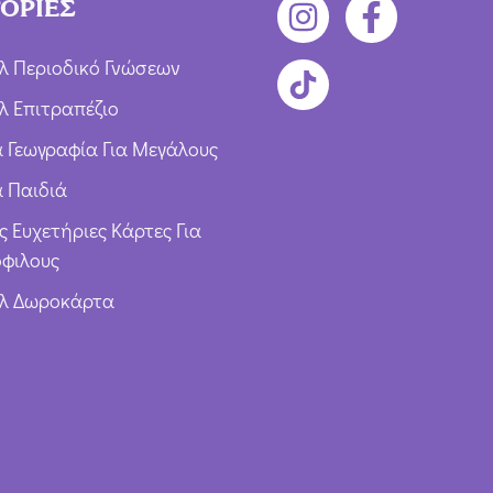
ΟΡΙΕΣ
λ Περιοδικό Γνώσεων
λ Επιτραπέζιο
ια Γεωγραφία Για Μεγάλους
α Παιδιά
ς Ευχετήριες Κάρτες Για
φιλους
υλ Δωροκάρτα